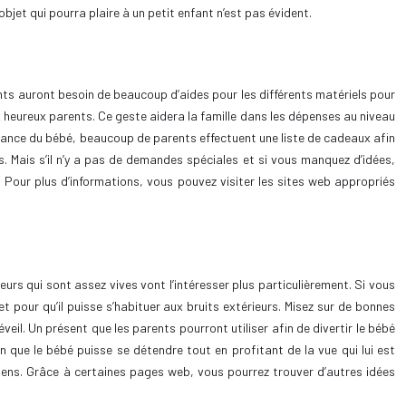
jet qui pourra plaire à un petit enfant n’est pas évident.
ents auront besoin de beaucoup d’aides pour les différents matériels pour
ux heureux parents. Ce geste aidera la famille dans les dépenses au niveau
issance du bébé, beaucoup de parents effectuent une liste de cadeaux afin
s. Mais s’il n’y a pas de demandes spéciales et si vous manquez d’idées,
 Pour plus d’informations, vous pouvez visiter les sites web appropriés
leurs qui sont assez vives vont l’intéresser plus particulièrement. Si vous
r et pour qu’il puisse s’habituer aux bruits extérieurs. Misez sur de bonnes
eil. Un présent que les parents pourront utiliser afin de divertir le bébé
 que le bébé puisse se détendre tout en profitant de la vue qui lui est
es sens. Grâce à certaines pages web, vous pourrez trouver d’autres idées