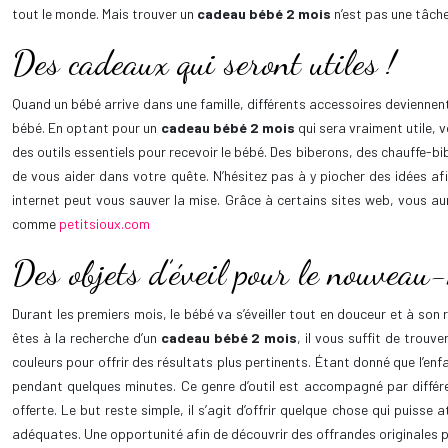
tout le monde. Mais trouver un
cadeau bébé 2 mois
n’est pas une tâche
Des cadeaux qui seront utiles !
Quand un bébé arrive dans une famille, différents accessoires deviennent
bébé. En optant pour un
cadeau bébé 2 mois
qui sera vraiment utile, 
des outils essentiels pour recevoir le bébé. Des biberons, des chauffe-b
de vous aider dans votre quête. N’hésitez pas à y piocher des idées afi
internet peut vous sauver la mise. Grâce à certains sites web, vous au
comme
petitsioux.com
Des objets d’éveil pour le nouveau
Durant les premiers mois, le bébé va s’éveiller tout en douceur et à son r
êtes à la recherche d’un
cadeau bébé 2 mois
, il vous suffit de trouv
couleurs pour offrir des résultats plus pertinents. Étant donné que l’enf
pendant quelques minutes. Ce genre d’outil est accompagné par différen
offerte. Le but reste simple, il s’agit d’offrir quelque chose qui puiss
adéquates. Une opportunité afin de découvrir des offrandes originales p