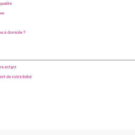
qualité
ues
u à domicile ?
re enfant
fort de votre bébé