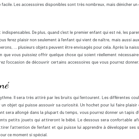
 facile. Les accessoires disponibles sont très nombreux, mais dénicher un ob
 indispensables. De plus, quand c’est le premier enfant qui est né, les par
vous ferez plaisir non seulement à l’enfant qui vient de naître, mais aussi a
iberons, … plusieurs objets peuvent être envisagés pour cela. Après la na
n que vous puissiez offrir quelque chose qui soient réellement nécessaire
rez l’occasion de découvrir certains accessoires que vous pourrez donner.
-né
ythme. Il sera très attiré par les bruits qui l’entourent. Les différentes cou
er un objet qui puisse assouvir sa curiosité. Un hochet pour lui faire plaisi
ant sera allongé dans la plupart du temps, vous pourrez donner un tapis d’év
ts petits jouets qui attireront le bébé. Le dessous sera confortable afin
e attirer l’attention de l’enfant et qui puisse lui apprendre à développer s
our ce moment si spécial.